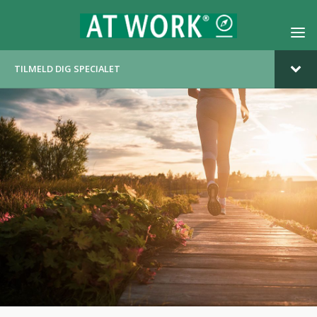
TILMELD DIG SPECIALET
ERNÆRINGSSPECIALER
SPORTSERNÆRING / AKTIV ERNÆRING