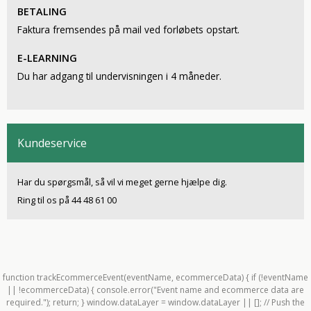
BETALING
Faktura fremsendes på mail ved forløbets opstart.
E-LEARNING
Du har adgang til undervisningen i 4 måneder.
Kundeservice
Har du spørgsmål, så vil vi meget gerne hjælpe dig.
Ring til os på 44 48 61 00
function trackEcommerceEvent(eventName, ecommerceData) { if (!eventName
|| !ecommerceData) { console.error("Event name and ecommerce data are
required."); return; } window.dataLayer = window.dataLayer || []; // Push the