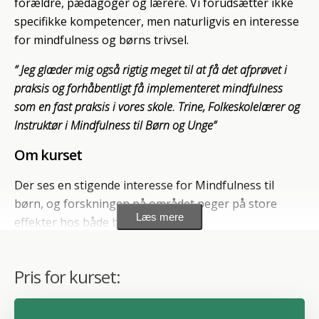
forældre, pædagoger og lærere. Vi forudsætter ikke
specifikke kompetencer, men naturligvis en interesse
for mindfulness og børns trivsel.
” Jeg glæder mig også rigtig meget til at få det afprøvet i
praksis og forhåbentligt få implementeret mindfulness
som en fast praksis i vores skole. Trine, Folkeskolelærer og
Instruktør i Mindfulness til Børn og Unge”
Om kurset
Der ses en stigende interesse for Mindfulness til
børn, og forskningen på området peger på store
Læs mere
effekter hos både børn og unge.
Kurset her strækker sig over 30 lektioners online
undervisning, og fokus vil være på din rolle som
Pris for kurset:
instruktør, og hvordan du kan tilrettelægge
mindfulnessforløb til børn og unge.