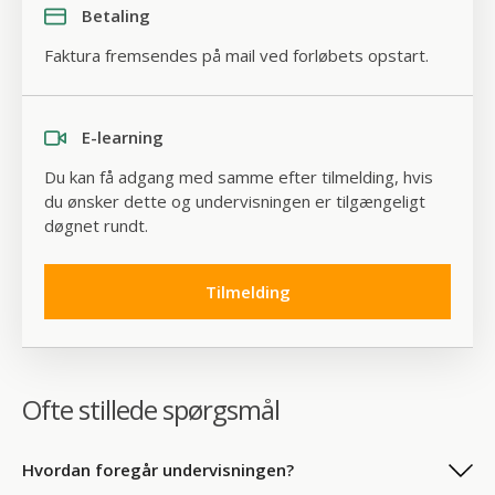
Positive og negative følelser
Betaling
Trivsel, livs- og arbejdsglæde
Faktura fremsendes på mail ved forløbets opstart.
Building Excellence
Styrker
Dyder
E-learning
Lykke og wellbeing (PERMA)
Du kan få adgang med samme efter tilmelding, hvis
du ønsker dette og undervisningen er tilgængeligt
Positive emotioner
døgnet rundt.
Engagement
Relationer
Tilmelding
Mening
Accomplishment (at lykkes med noget)
Flow, optimisme og engagement
Bevidst nærvær – Grundlæggende
Ofte stillede spørgsmål
Mindfulness
Appreciative Inquiry – positive relationer
Hvordan foregår undervisningen?