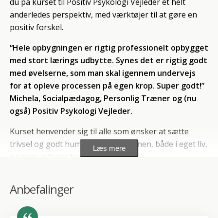
du på kurset til Positiv Psykologi Vejleder et helt
anderledes perspektiv, med værktøjer til at gøre en
positiv forskel.
“Hele opbygningen er rigtig professionelt opbygget
med stort lærings udbytte. Synes det er rigtig godt
med øvelserne, som man skal igennem undervejs
for at opleve processen på egen krop. Super godt!”
Michela, Socialpædagog, Personlig Træner og (nu
også) Positiv Psykologi Vejleder.
Kurset henvender sig til alle som ønsker at sætte
trivsel og godt humør på dagsordenen, både i eget liv,
Læs mere
og som vejleder for andre.
Der stilles ikke krav til særlige forudsætninger og
Anbefalinger
kurset henvender sig til eksempelvis ledere,
behandlere, sundhedsfaglige, lærere, pædagoger,
coaches, kostvejledere, personlige trænere og andre