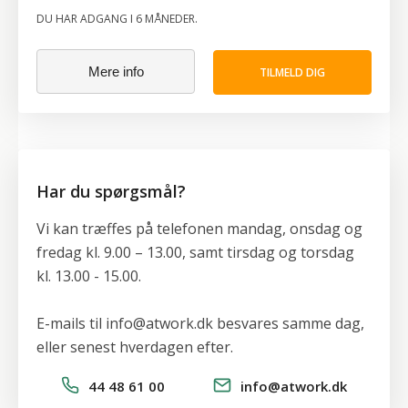
MasterClass - Stress
DU HAR ADGANG I 6 MÅNEDER.
Du får online adgang til kurset i 6 måneder og du kan
Mere info
TILMELD DIG
starte med det samme, når du har tilmeldt dig. De 3
live MasterClasses på kurset afholdes i september,
oktober og november og gentages i marts, april og
maj. Datoerne annonceres løbende på E-
learningssiden. MasterClasses optages, og du kan
Har du spørgsmål?
dermed se dem efterfølgende, hvis du ikke har
Vi kan træffes på telefonen mandag, onsdag og
mulighed for at deltage på dagen.
fredag kl. 9.00 – 13.00, samt tirsdag og torsdag
Ved minimum 75% deltagelse samt udarbejdelse af
kl. 13.00 - 15.00.
kort afsluttende opgave, udstedes kursusbevis.
E-mails til info@atwork.dk besvares samme dag,
Vælg mellem 3 specialer
eller senest hverdagen efter.
44 48 61 00
info@atwork.dk