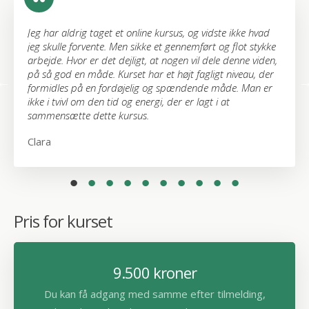
med interesse i emnet, uanset om fokus er privat eller
erhvervsmæssig.
t jeg
Jeg har aldrig taget et online kursus, og vidste ikke hvad
Det gø
jeg skulle forvente. Men sikke et gennemført og flot stykke
bruge
Hvad er positiv psykologi?
ik
arbejde. Hvor er det dejligt, at nogen vil dele denne viden,
kursus
på så god en måde. Kurset har et højt fagligt niveau, der
Christ
formidles på en fordøjelig og spændende måde. Man er
I den positive psykologi er det primære fokus på det,
ikke i tvivl om den tid og energi, der er lagt i at
som skaber trivsel og glæde frem for det, der skaber
sammensætte dette kursus.
negative følelser og vores håndtering af disse.
Clara
Da positiv psykologi beskæftiger sig med mental
sundhed, frem for den mentale usundhed, er området
i tråd med begrebet sundhedsfremme, som fokuserer
på sundhed, modsat begreberne forebyggelse og
Pris for kurset
behandling, der omhandler sygdom.
”Hvad hvis jeg har spørgsmål undervejs? Vi tilbyder direkte
9.500 kroner
kontakt til vores undervisere, og sikrer svar indenfor 24
timer på hverdage. Og det sker, at vi heller ikke kan holde
Du kan få adgang med samme efter tilmelding,