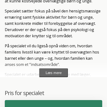
at kunne kostvejlede overvægtige børn og unge.
Specialet sætter fokus på såvel den hensigtsmæssige
ernæring samt fysiske aktivitet for børn og unge,
samt konkrete midler til forebyggelse af overvægt.
Derudover er der også fokus på den psykologi og
motivation der knytter sig til området.
På specialet vil du ligeså opnå viden om, hvordan
familiens livsstil kan være knyttet til overvægten hos
barnet eller den unge – og, hvordan familien kan
anses som et ”indsatsområde”.
Læs mere
Specialet er udarbejdet i samarbejde med læger,
fysioterapeuter og ernæringseksperter, så du sikres
et indhold af høj faglig standard.
Pris for specialet
Bliv Konsulent i Proces Ernæring ®