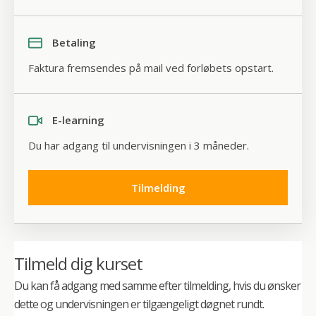
det samme.
Minikursus – Den motiverende samtale
Betaling
Faktura fremsendes på mail ved forløbets opstart.
E-learning
Du har adgang til undervisningen i 3 måneder.
Tilmelding
Tilmeld dig kurset
Den motiverende samtale – også kaldet
Du kan få adgang med samme efter tilmelding, hvis du ønsker
motivationssamtalen – er en samtaleteknik, der har
dette og undervisningen er tilgængeligt døgnet rundt.
vundet indpas i et hav af indsatsområder og både