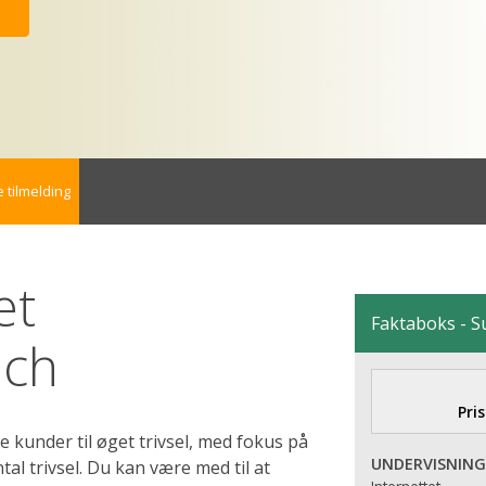
G
 tilmelding
et
Faktaboks - 
ach
Pris
kunder til øget trivsel, med fokus på
UNDERVISNING
tal trivsel. Du kan være med til at