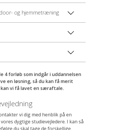
utdoor- og hjemmetræning
 de 4 forløb som indgår i uddannelsen
ve en løsning, så du kan få merit
 kan vi få lavet en særaftale.
evejledning
ontakter vi dig med henblik på en
vores dygtige studievejledere. I kan så
efølge du skal tage de forskellige