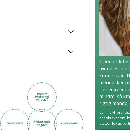
Tiden er løbet
før det kan bli
kunne nyde. He
mennesker præ
Det er jo egen
mindre, så kr
rigtig mange, 
Camilla Hilbrands
har skrevet om, 
sætter fokus på tr