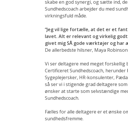
skabe en god synergi, og sætte ind, de
Sundhedscoach arbejder du med sundh
virkningsfuld måde.
“Jeg vil lige fortælle, at det er et f
lavet. Alt er relevant og virkelig go
givet mig SÅ gode værktøjer og har æ
De allerbedste hilsner, Maya Robinson
Vi ser deltagere med meget forskellig
Certificeret Sundhedscoach, herunder 
Sygeplejersker, HR-konsulenter, Pædag
så ser vi i stigende grad deltagere som
ønsker at starte som selvstændige med 
Sundhedscoach.
Fælles for alle deltagere er et ønske o
sundhedsfremme.