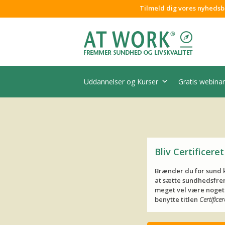
Tilmeld dig vores nyhedsb
Uddannelser og Kurser
Gratis webinar
Bliv Certificer
Brænder du for sund ko
at sætte sundhedsfrem
meget vel være noget f
benytte titlen
Certifice