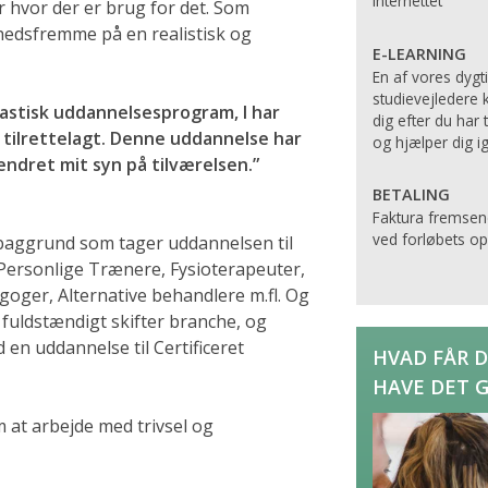
Internettet
r hvor der er brug for det. Som
edsfremme på en realistisk og
E-LEARNING
En af vores dygt
studievejledere 
antastisk uddannelsesprogram, I har
dig efter du har 
dt tilrettelagt. Denne uddannelse har
og hjælper dig i
ndret mit syn på tilværelsen.”
BETALING
Faktura fremsen
ved forløbets ops
 baggrund som tager uddannelsen til
Personlige Trænere, Fysioterapeuter,
oger, Alternative behandlere m.fl. Og
 fuldstændigt skifter branche, og
en uddannelse til Certificeret
HVAD FÅR DI
HAVE DET 
m at arbejde med trivsel og