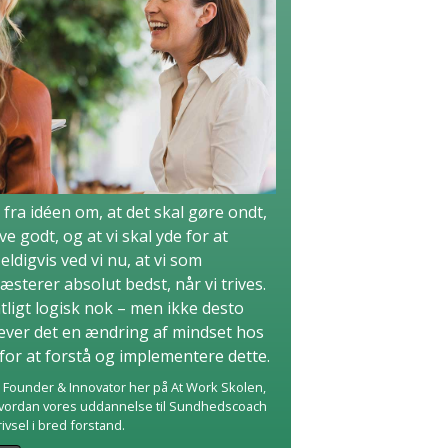
 fra idéen om, at det skal gøre ondt,
ve godt, og at vi skal yde for at
ldigvis ved vi nu, at vi som
sterer absolut bedst, når vi trives.
tligt logisk nok – men ikke desto
æver det en ændring af mindset hos
for at forstå og implementere dette.
, Founder & Innovator her på At Work Skolen,
hvordan vores uddannelse til Sundhedscoach
ivsel i bred forstand.