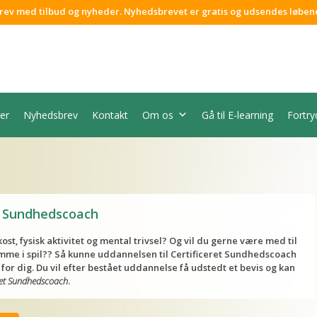
rev med tilbud og nyheder. Nyhedsbrevet er gratis og udsendes løben
er
Nyhedsbrev
Kontakt
Om os
Gå til E-learning
Fortry
et Sundhedscoach
st, fysisk aktivitet og mental trivsel? Og vil du gerne være med til
me i spil?? Så kunne uddannelsen til Certificeret Sundhedscoach
or dig. Du vil efter bestået uddannelse få udstedt et bevis og kan
ret Sundhedscoach
.