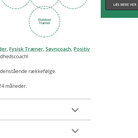
LÆS MERE HER
der
,
Fysisk Træner
,
Søvncoach
,
Positiv
ndhedscoach!
nedenstående rækkefølge.
 24 måneder.