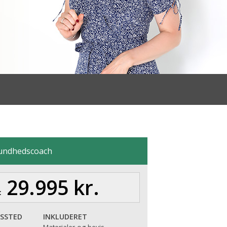
Sundhedscoach
29.995 kr.
:
SSTED
INKLUDERET