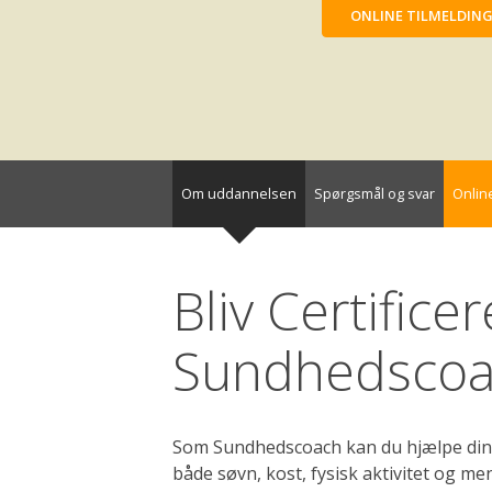
ONLINE TILMELDIN
Om uddannelsen
Spørgsmål og svar
Online
Bliv Certificer
Sundhedsco
Som Sundhedscoach kan du hjælpe dine 
både søvn, kost, fysisk aktivitet og men