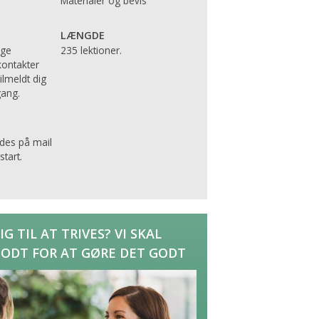
Materialer og bevis
LÆNGDE
ige
235 lektioner.
kontakter
tilmeldt dig
gang.
des på mail
tart.
G TIL AT TRIVES? VI SKAL
GODT FOR AT GØRE DET GODT