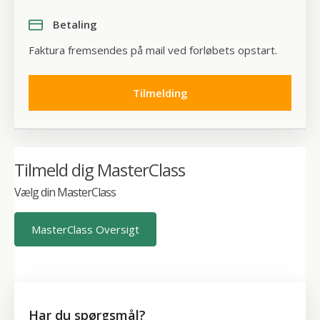
Indhold
Betaling
Generelt om overgangsalder
Faktura fremsendes på mail ved forløbets opstart.
Definition og stadier
Hormonelle forandringer
Tilmelding
Alder og årsager
Sundhedsmæssige konsekvenser
Knoglesundhed
Tilmeld dig MasterClass
Risiko for hjertekarsygdomme
Vælg din MasterClass
Øvrige konsekvenser
Symptomer
MasterClass Oversigt
Kendte symptomer
Mindre kendte symptomer
Forebyggelse af symptomer og gener
Livsstilsfaktorer
Har du spørgsmål?