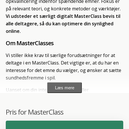
opkvalificering indenfor spændende emner. Fokus er
på relevant teori, og konkrete metoder og værktøjer.
Vi udsteder et særligt digitalt MasterClass bevis til
alle deltagere, så du kan optimere din synlighed
online.
Om MasterClasses
Vi stiller ikke krav til særlige forudsætninger for at
deltage i en MasterClass. Det vigtige er, at du har en
interesse for det emne du vælger, og ønsker at sætte
sundhedsfremme i spil.
Læs mere
Uanset om din interesse er privat eller
erhvervsmæssig, så får du her en intens
læringsmulighed indenfor spændende emner.
Pris for MasterClass
Undeviseren på disse MasterClasses er
Camilla
Hilbrands
, der med mere end 30 års erfaring har