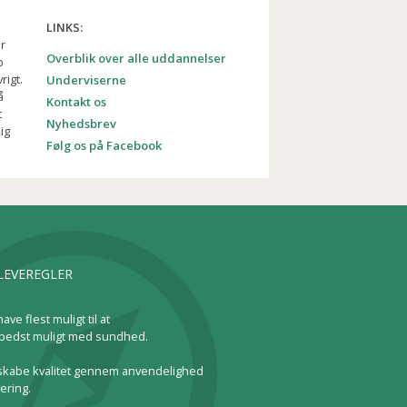
LINKS:
r
Overblik over alle uddannelser
b
rigt.
Underviserne
å
Kontakt os
t
Nyhedsbrev
ig
Følg os på Facebook
LEVEREGLER
have flest muligt til at
bedst muligt med sundhed.
l skabe kvalitet gennem anvendelighed
ering.