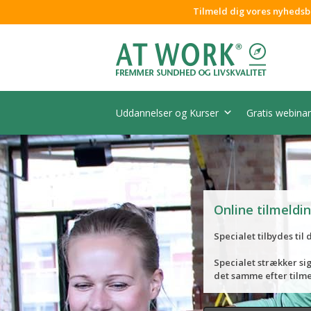
Tilmeld dig vores nyhedsb
Uddannelser og Kurser
Gratis webinar
Online tilmeldin
Specialet tilbydes til
Specialet strækker si
det samme efter tilme