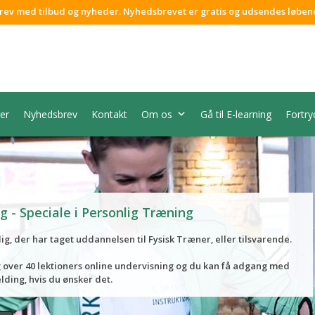
rev med tilbud og nyheder. Nyhedsbrevet er gratis og udsendes løben
er
Nyhedsbrev
Kontakt
Om os
Gå til E-learning
Fortry
g - Speciale i Personlig Træning
 dig, der har taget uddannelsen til Fysisk Træner, eller tilsvarende.
g over 40 lektioners online undervisning og du kan få adgang med
lding, hvis du ønsker det.