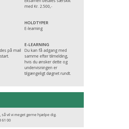
Eksamen betales særskilt
med Kr. 2.500,-
HOLDTYPER
E-learning
E-LEARNING
des på mail
Du kan få adgang med
tart.
samme efter tilmelding,
hvis du ønsker dette og
undervisningen er
tilgængeligt døgnet rundt.
 så vil vi meget gerne hjælpe dig.
8 61 00