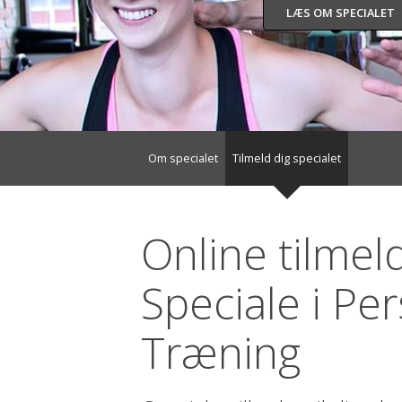
LÆS OM SPECIALET
Om specialet
Tilmeld dig specialet
Online tilmel
Speciale i Per
Træning