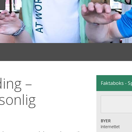
ding –
Faktaboks - S
sonlig
BYER
Internettet