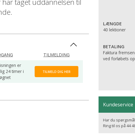
er har taget uddannelsen til
ende.
LÆNGDE
40 lektioner
BETALING
Faktura fremsen
DGANG
TILMELDING
ved forløbets ops
isningen er
lig 24 timer i
TILMELD DIG HER
øgnet
Kundeservice
Har du spørgsmål,
Ring til os på 44 4