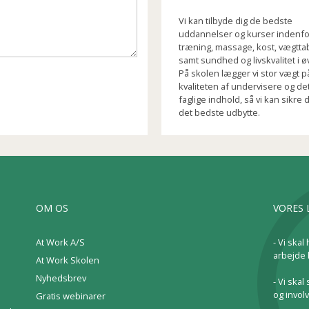
Vi kan tilbyde dig de bedste
uddannelser og kurser indenfo
træning, massage, kost, vægtta
samt sundhed og livskvalitet i øv
På skolen lægger vi stor vægt p
kvaliteten af undervisere og de
faglige indhold, så vi kan sikre d
det bedste udbytte.
OM OS
VORES 
At Work A/S
- Vi skal 
arbejde 
At Work Skolen
Nyhedsbrev
- Vi ska
og involv
Gratis webinarer