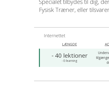
Specialet tilbydes til dig, d
Fysisk Træner, eller tilsvar
Internettet
LÆNGDE
A
Underv
- 40 lektioner
tilgænge
- E-learning
d