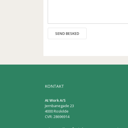
SEND BESKED
KONTAKT
At Work A/S
Jernbanegade 23
4000 Roskilde
CVR: 28696914