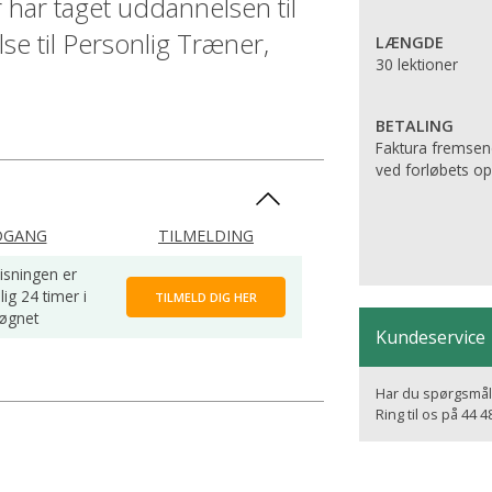
er har taget uddannelsen til
e til Personlig Træner,
LÆNGDE
30 lektioner
BETALING
Faktura fremsen
ved forløbets ops
DGANG
TILMELDING
isningen er
lig 24 timer i
TILMELD DIG HER
øgnet
Kundeservice
Har du spørgsmål,
Ring til os på 44 4