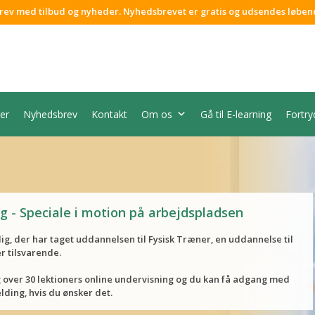
rev med tilbud og nyheder. Nyhedsbrevet er gratis og udsendes løben
er
Nyhedsbrev
Kontakt
Om os
Gå til E-learning
Fortry
ng - Speciale i motion på arbejdspladsen
 dig, der har taget uddannelsen til Fysisk Træner, en uddannelse til
r tilsvarende.
g over 30 lektioners online undervisning og du kan få adgang med
lding, hvis du ønsker det.