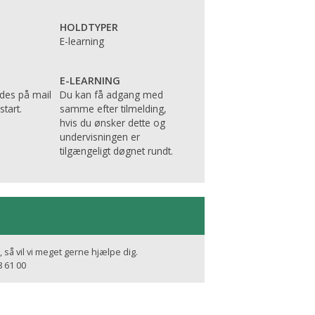
HOLDTYPER
E-learning
E-LEARNING
des på mail
Du kan få adgang med
tart.
samme efter tilmelding,
hvis du ønsker dette og
undervisningen er
tilgængeligt døgnet rundt.
 så vil vi meget gerne hjælpe dig.
8 61 00