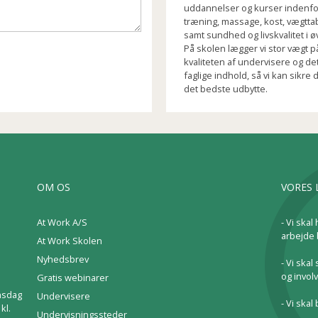
uddannelser og kurser indenfo
træning, massage, kost, vægtta
samt sundhed og livskvalitet i øv
På skolen lægger vi stor vægt p
kvaliteten af undervisere og de
faglige indhold, så vi kan sikre d
det bedste udbytte.
OM OS
VORES 
At Work A/S
- Vi skal 
arbejde 
At Work Skolen
Nyhedsbrev
- Vi ska
og involv
Gratis webinarer
onsdag
Undervisere
- Vi skal
kl.
Undervisningssteder