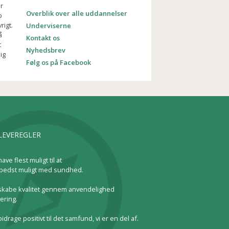
r
Overblik over alle uddannelser
b
rigt.
Underviserne
å
Kontakt os
t
Nyhedsbrev
ig
Følg os på Facebook
LEVEREGLER
have flest muligt til at
bedst muligt med sundhed.
l skabe kvalitet gennem anvendelighed
ering.
 bidrage positivt til det samfund, vi er en del af.