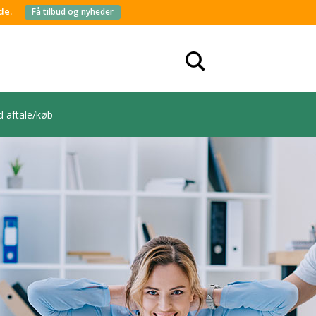
de.
Få tilbud og nyheder
d aftale/køb