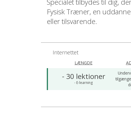
Specialet tilbydes til dig, d
Fysisk Træner, en uddannels
eller tilsvarende.
Internettet
LÆNGDE
A
Underv
- 30 lektioner
tilgænge
- E-learning
d