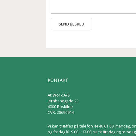
SEND BESKED
KONTAKT
At Work A/S
Jernbanegade 23
4000 Roskilde
CVR: 28696914
Vi kan træffes på telefon 44 48 61 00, mandag, 
og fredag kl. 9.00 – 13.00, samt tirsdag og torsdag 