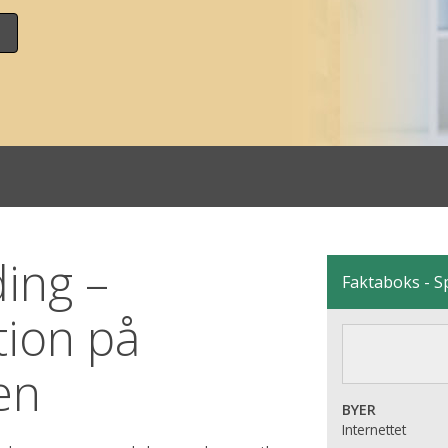
ding –
Faktaboks - S
tion på
en
BYER
Internettet