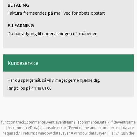
BETALING
Faktura fremsendes på mail ved forløbets opstart.
E-LEARNING
Du har adgang til undervisningen i 4 måneder.
Kundeservice
Har du spørgsmål, så vil vi meget gerne hjælpe dig.
Ring til os på 44 48 61 00
function trackEcommerceEvent(eventName, ecommerceData) { if (!eventName
|| !ecommerceData) { console.error("Event name and ecommerce data are
required."); return; } window.dataLayer = window.dataLayer || []; // Push the