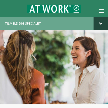
TILMELD DIG SPECIALET
ERNÆRINGSSPECIALER
WELLBEING & MOTIVATION