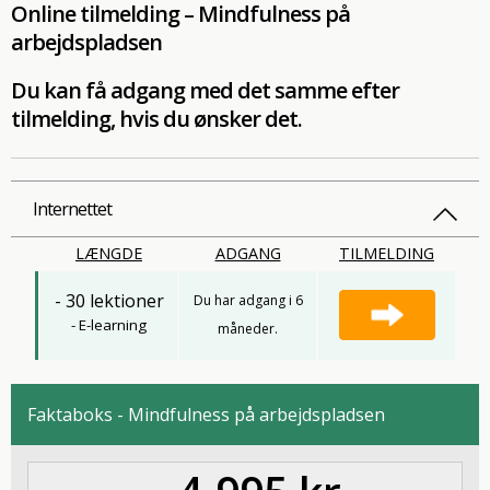
Online tilmelding – Mindfulness på
arbejdspladsen
Du kan få adgang med det samme efter
tilmelding, hvis du ønsker det.
Internettet
LÆNGDE
ADGANG
TILMELDING
- 30 lektioner
Du har adgang i 6
- E-learning
måneder.
Faktaboks - Mindfulness på arbejdspladsen