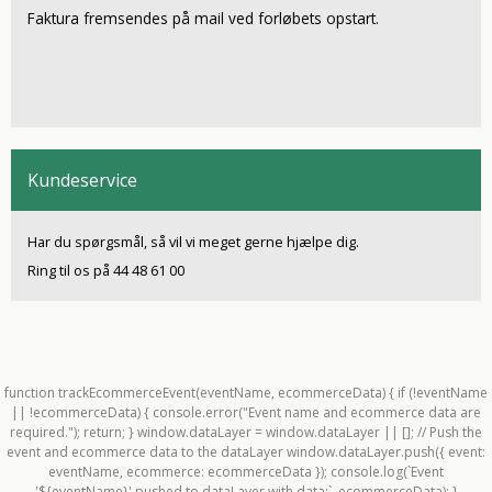
Faktura fremsendes på mail ved forløbets opstart.
Kundeservice
Har du spørgsmål, så vil vi meget gerne hjælpe dig.
Ring til os på 44 48 61 00
function trackEcommerceEvent(eventName, ecommerceData) { if (!eventName
|| !ecommerceData) { console.error("Event name and ecommerce data are
required."); return; } window.dataLayer = window.dataLayer || []; // Push the
event and ecommerce data to the dataLayer window.dataLayer.push({ event:
eventName, ecommerce: ecommerceData }); console.log(`Event
'${eventName}' pushed to dataLayer with data:`, ecommerceData); }