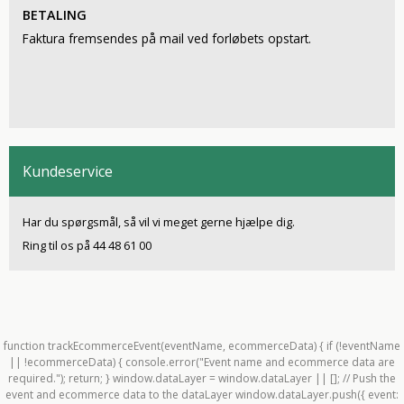
BETALING
Faktura fremsendes på mail ved forløbets opstart.
Kundeservice
Har du spørgsmål, så vil vi meget gerne hjælpe dig.
Ring til os på 44 48 61 00
function trackEcommerceEvent(eventName, ecommerceData) { if (!eventName
|| !ecommerceData) { console.error("Event name and ecommerce data are
required."); return; } window.dataLayer = window.dataLayer || []; // Push the
event and ecommerce data to the dataLayer window.dataLayer.push({ event: