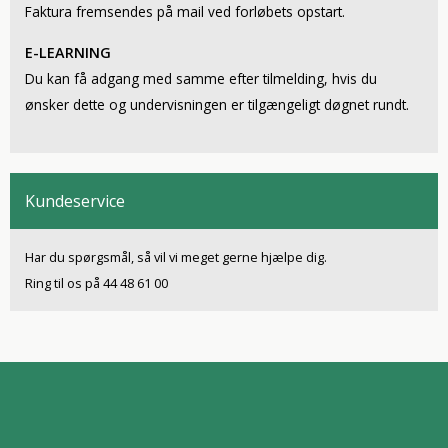
Faktura fremsendes på mail ved forløbets opstart.
E-LEARNING
Du kan få adgang med samme efter tilmelding, hvis du
ønsker dette og undervisningen er tilgængeligt døgnet rundt.
Kundeservice
Har du spørgsmål, så vil vi meget gerne hjælpe dig.
Ring til os på 44 48 61 00
function trackEcommerceEvent(eventName, ecommerceData) { if (!eventName
|| !ecommerceData) { console.error("Event name and ecommerce data are
required."); return; } window.dataLayer = window.dataLayer || []; // Push the